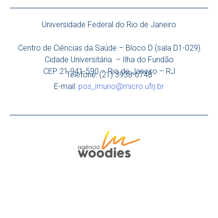
Universidade Federal do Rio de Janeiro
Centro de Ciências da Saúde – Bloco D (sala D1-029)
Cidade Universitária – Ilha do Fundão
CEP 21.941-590 – Rio de Janeiro – RJ
Telefone: (21) 3938-6748
E-mail:
pos_imuno@micro.ufrj.br