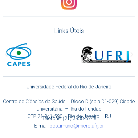
Links Úteis
Universidade Federal do Rio de Janeiro
Centro de Ciências da Saúde – Bloco D (sala D1-029) Cidade
Universitária – Ilha do Fundão
CEP 21.941-590 – Rio de Janeiro – RJ
Telefone: (21) 3938-6748
E-mail:
pos_imuno@micro.ufrj.br